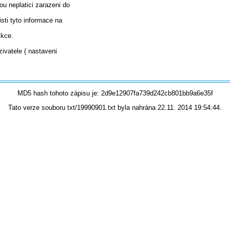
ou neplatici zarazeni do
sti tyto informace na
ikce.
zivatele ( nastaveni
MD5 hash tohoto zápisu je: 2d9e12907fa739d242cb801bb9a6e35f
Tato verze souboru txt/19990901.txt byla nahrána 22.11. 2014 19:54:44.