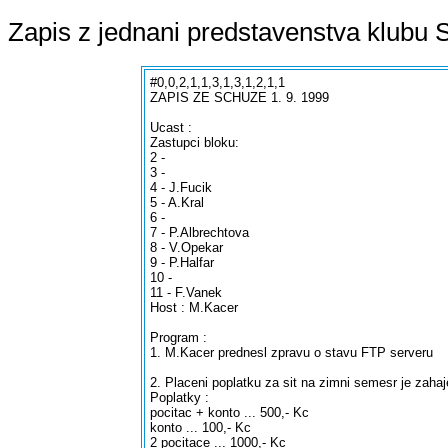
Zapis z jednani predstavenstva klubu S
#0,0,2,1,1,3,1,3,1,2,1,1
ZAPIS ZE SCHUZE 1. 9. 1999
Ucast :
Zastupci bloku:
2 -
3 -
4 - J.Fucik
5 - A.Kral
6 -
7 - P.Albrechtova
8 - V.Opekar
9 - P.Halfar
10 -
11 - F.Vanek
Host : M.Kacer
Program :
1. M.Kacer prednesl zpravu o stavu FTP serveru
2. Placeni poplatku za sit na zimni semesr je zaha
Poplatky :
pocitac + konto ... 500,- Kc
konto ... 100,- Kc
2 pocitace ... 1000,- Kc