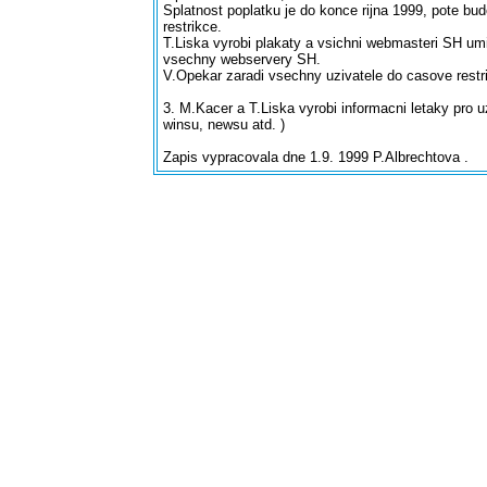
Splatnost poplatku je do konce rijna 1999, pote bud
restrikce.
T.Liska vyrobi plakaty a vsichni webmasteri SH umi
vsechny webservery SH.
V.Opekar zaradi vsechny uzivatele do casove restr
3. M.Kacer a T.Liska vyrobi informacni letaky pro u
winsu, newsu atd. )
Zapis vypracovala dne 1.9. 1999 P.Albrechtova .