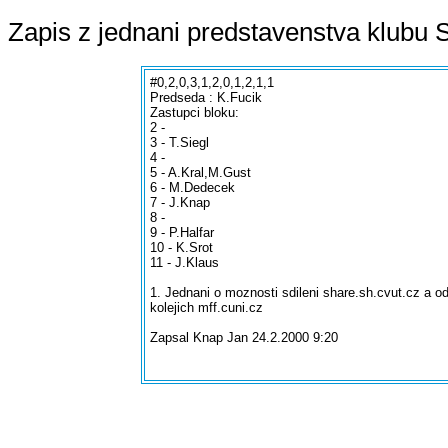
Zapis z jednani predstavenstva klubu S
#0,2,0,3,1,2,0,1,2,1,1
Predseda : K.Fucik
Zastupci bloku:
2 -
3 - T.Siegl
4 -
5 - A.Kral,M.Gust
6 - M.Dedecek
7 - J.Knap
8 -
9 - P.Halfar
10 - K.Srot
11 - J.Klaus
1. Jednani o moznosti sdileni share.sh.cvut.cz a od
kolejich mff.cuni.cz
Zapsal Knap Jan 24.2.2000 9:20