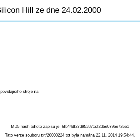
ilicon Hill ze dne 24.02.2000
povidajiciho stroje na
MD5 hash tohoto zápisu je: 6fb44df27d953871cf2d5e0795e726e1
Tato verze souboru txt/20000224.txt byla nahrána 22.11. 2014 19:54:44.