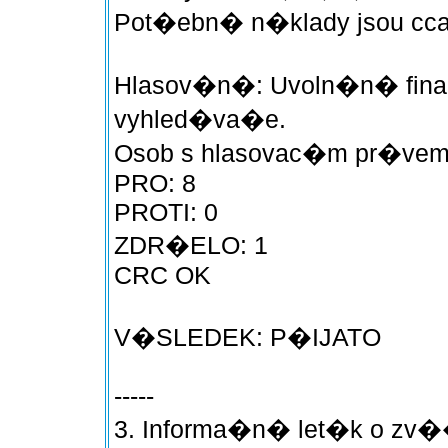
Pot�ebn� n�klady jsou cca.
Hlasov�n�: Uvoln�n� finan
vyhled�va�e.
Osob s hlasovac�m pr�vem
PRO: 8
PROTI: 0
ZDR�ELO: 1
CRC OK
V�SLEDEK: P�IJATO
-----
3. Informa�n� let�k o 