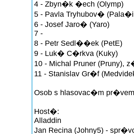
4 - Zbyn�k �ech (Olymp)
5 - Pavla Tryhubov� (Pala�i
6 - Josef Jaro� (Yaro)
7 -
8 - Petr Sedl��ek (PetE)
9 - Luk� C�rkva (Kuky)
10 - Michal Pruner (Pruny), 
11 - Stanislav Gr�f (Medvide
Osob s hlasovac�m pr�vem
Host�:
Alladdin
Jan Recina (Johny5) - spr�v