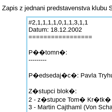
Zapis z jednani predstavenstva klubu S
#2,1,1,1,1,0,1,1,3,1,1
Datum: 18.12.2002
=================
P��tomn�:
---------
P�edsedaj�c�: Pavla Try
Z�stupci blok�:
2 - z�stupce Tom� Kr�tk� (
3 - Martin Cajthaml (Von Sch