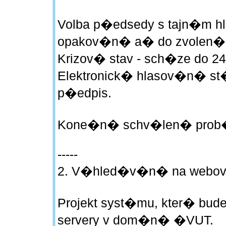
Volba p�edsedy s tajn�m h
opakov�n� a� do zvolen�
Krizov� stav - sch�ze do 24
Elektronick� hlasov�n� s
p�edpis.
Kone�n� schv�len� prob
-----
2. V�hled�v�n� na webo
Projekt syst�mu, kter� bud
servery v dom�n� �VUT.