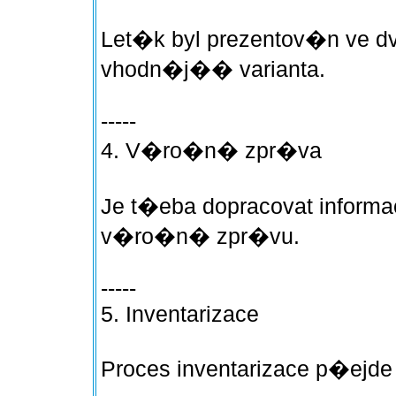
Let�k byl prezentov�n ve d
vhodn�j�� varianta.
-----
4. V�ro�n� zpr�va
Je t�eba dopracovat infor
v�ro�n� zpr�vu.
-----
5. Inventarizace
Proces inventarizace p�ejd