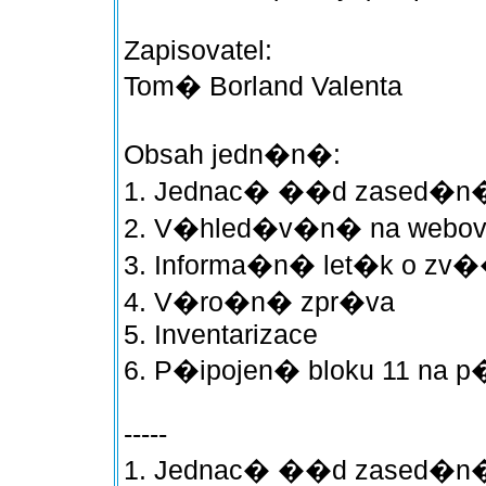
Zapisovatel:
Tom� Borland Valenta
Obsah jedn�n�:
1. Jednac� ��d zased�n�
2. V�hled�v�n� na webo
3. Informa�n� let�k o 
4. V�ro�n� zpr�va
5. Inventarizace
6. P�ipojen� bloku 11 na 
-----
1. Jednac� ��d zased�n�