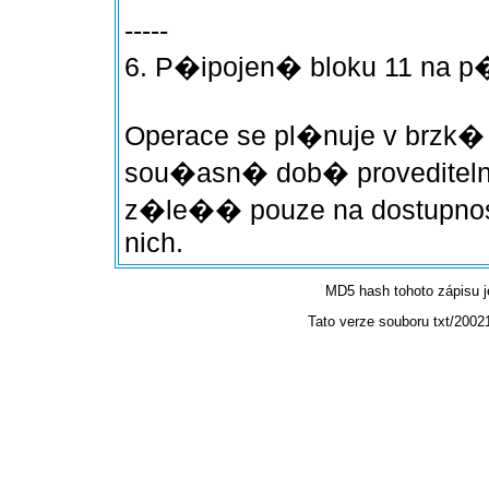
-----
6. P�ipojen� bloku 11 na 
Operace se pl�nuje v brzk� 
sou�asn� dob� proveditel
z�le�� pouze na dostupnost
nich.
MD5 hash tohoto zápisu 
Tato verze souboru txt/2002