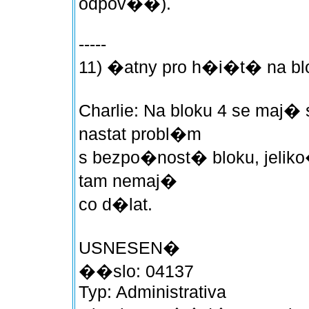
odpov��).
-----
11) �atny pro h�i�t� na bl
Charlie: Na bloku 4 se ma
nastat probl�m
s bezpo�nost� bloku, jeliko
tam nemaj�
co d�lat.
USNESEN�
��slo: 04137
Typ: Administrativa