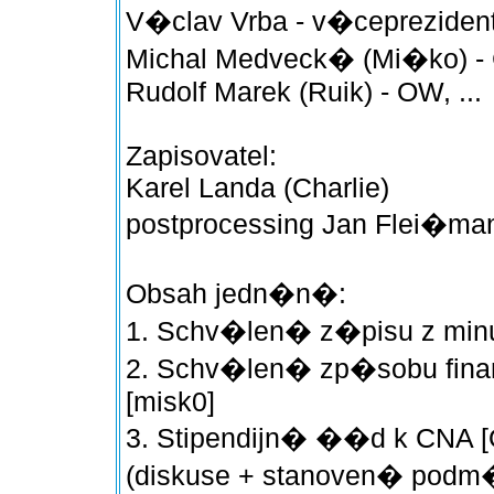
V�clav Vrba - v�cepreziden
Michal Medveck� (Mi�ko) - 
Rudolf Marek (Ruik) - OW, ...
Zapisovatel:
Karel Landa (Charlie)
postprocessing Jan Flei�m
Obsah jedn�n�:
1. Schv�len� z�pisu z mi
2. Schv�len� zp�sobu fin
[misk0]
3. Stipendijn� ��d k CNA [
(diskuse + stanoven� pod