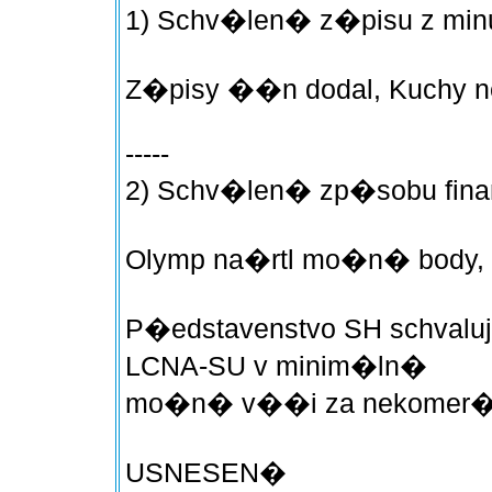
1) Schv�len� z�pisu z mi
Z�pisy ��n dodal, Kuchy ne
-----
2) Schv�len� zp�sobu fin
Olymp na�rtl mo�n� body, 
P�edstavenstvo SH schvaluj
LCNA-SU v minim�ln�
mo�n� v��i za nekomer�
USNESEN�