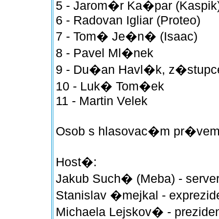
5 - Jarom�r Ka�par (Kaspik
6 - Radovan Igliar (Proteo)
7 - Tom� Je�n� (Isaac)
8 - Pavel Ml�nek
9 - Du�an Havl�k, z�stupce
10 - Luk� Tom�ek
11 - Martin Velek
Osob s hlasovac�m pr�vem
Host�:
Jakub Such� (Meba) - serve
Stanislav �mejkal - exprezi
Michaela Lejskov� - prezide