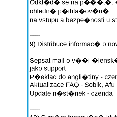
Odkl�d� se na p���t�. �
ohledn� p�ihla�ov�n�
na vstupu a bezpe�nosti u st
-----
9) Distribuce informac� 
Sepsat mail o v��i �lens
jako support
P�eklad do angli�tiny - cze
Aktualizace FAQ - Sobik, Afu
Update n�st�nek - czenda
-----