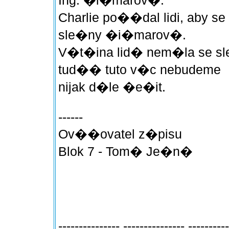
Charlie po��dal lidi, aby 
sle�ny �i�marov�.
V�t�ina lid� nem�la se s
tud�� tuto v�c nebudeme
nijak d�le �e�it.
------
Ov��ovatel z�pisu
Blok 7 - Tom� Je�n�
--------------- --------------- ----------