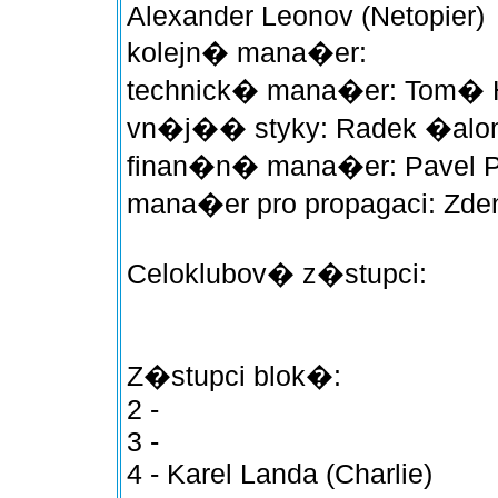
Alexander Leonov (Netopier)
kolejn� mana�er:
technick� mana�er: Tom� Ho
vn�j�� styky: Radek �alom
finan�n� mana�er: Pavel P
mana�er pro propagaci: Zd
Celoklubov� z�stupci:
Z�stupci blok�:
2 -
3 -
4 - Karel Landa (Charlie)