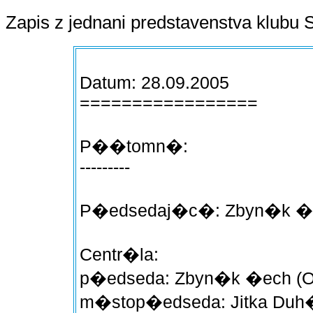
Zapis z jednani predstavenstva klubu S
Datum: 28.09.2005
=================
P��tomn�:
---------
P�edsedaj�c�: Zbyn�k �
Centr�la:
p�edseda: Zbyn�k �ech (O
m�stop�edseda: Jitka Du