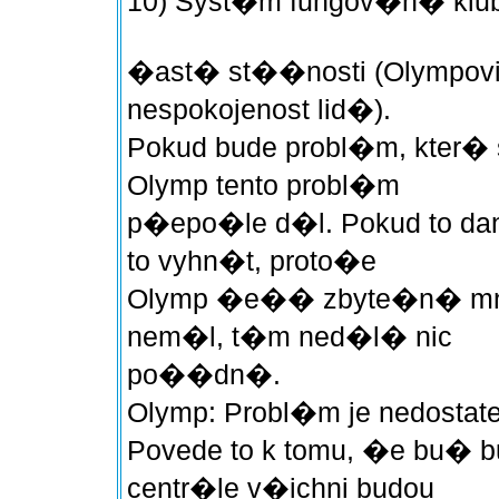
10) Syst�m fungov�n� klubu
�ast� st��nosti (Olympovi
nespokojenost lid�).
Pokud bude probl�m, kter
Olymp tento probl�m
p�epo�le d�l. Pokud to d
to vyhn�t, proto�e
Olymp �e�� zbyte�n� mno
nem�l, t�m ned�l� nic
po��dn�.
Olymp: Probl�m je nedostat
Povede to k tomu, �e bu� b
centr�le v�ichni budou