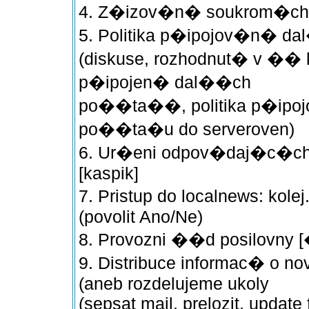
4. Z�izov�n� soukrom�ch 
5. Politika p�ipojov�n�
(diskuse, rozhodnut� v �� 
p�ipojen� dal��ch
po��ta��, politika p�ip
po��ta�u do serveroven)
6. Ur�eni odpov�daj�c�ch 
[kaspik]
7. Pristup do localnews: kole
(povolit Ano/Ne)
8. Provozni ��d posilovny [
9. Distribuce informac� 
(aneb rozdelujeme ukoly
(sepsat mail, prelozit, update