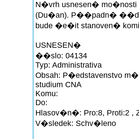
N�vrh usnesen� mo�nosti 
(Du�an). P��padn� ��do
bude �e�it stanoven� komi
USNESEN�
��slo: 04134
Typ: Administrativa
Obsah: P�edstavenstvo m
studium CNA
Komu:
Do:
Hlasov�n�: Pro:8, Proti:2 , 
V�sledek: Schv�leno