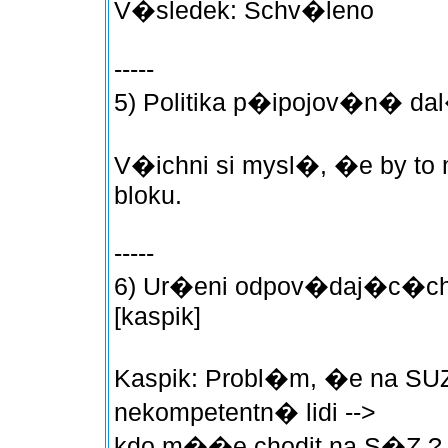
V�sledek: Schv�leno
-----
5) Politika p�ipojov�n�
V�ichni si mysl�, �e by to
bloku.
-----
6) Ur�eni odpov�daj�c�ch 
[kaspik]
Kaspik: Probl�m, �e na SU
nekompetentn� lidi -->
kdo m��e chodit na S�Z ?