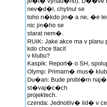
je�t� vynad�no). D��ve to
nev�d�l, chytnul se
toho n�kdo jin� a ne, �e te
nic jin�ho se
starat nem�.
RUIK: Jake akce ma v planu
kdo chce tlacit
v klubu?
Kaspik: Report� o SH, spol
Olymp: Primarn� mus� klub
Du�an: Bude probl�m naj�t 
st�vaj�c�ch
projektech.
czenda: Jednotliv� lid� v c