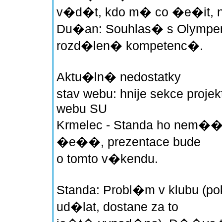
v�d�t, kdo m� co �e�it, n
Du�an: Souhlas� s Olympe
rozd�len� kompetenc�.
Aktu�ln� nedostatky
stav webu: hnije sekce proj
webu SU
Krmelec - Standa ho nem��
�e��, prezentace bude
o tomto v�kendu.
Standa: Probl�m v klubu (
ud�lat, dostane za to