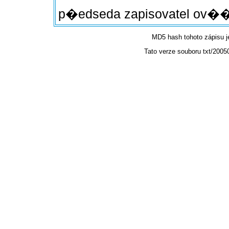
p�edseda zapisovatel ov��
MD5 hash tohoto zápisu 
Tato verze souboru txt/2005