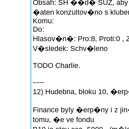
Obsah: SH ��d� SUZ, ab
�aten konzultov�no s klub
Komu:
Do:
Hlasov�n�: Pro:8, Proti:0 , 
V�sledek: Schv�leno
TODO Charlie.
-----
12) Hudebna, bloku 10, �e
Finance byly �erp�ny i z j
tomu, �e ve fondu