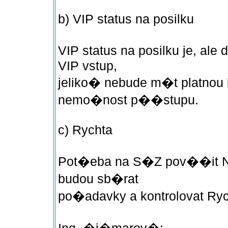
b) VIP status na posilku
VIP status na posilku je, a
VIP vstup,
jeliko� nebude m�t platnou
nemo�nost p��stupu.
c) Rychta
Pot�eba na S�Z pov��it Ne
budou sb�rat
po�adavky a kontrolovat Ryc
Ing. �i�marov�: