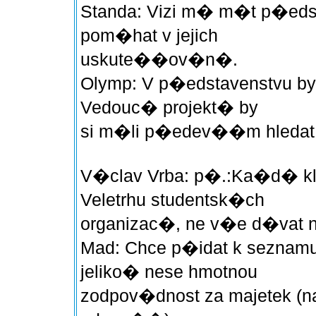
Standa: Vizi m� m�t p�eds
pom�hat v jejich
uskute��ov�n�.
Olymp: V p�edstavenstvu by 
Vedouc� projekt� by
si m�li p�edev��m hledat 
V�clav Vrba: p�.:Ka�d� kl
Veletrhu studentsk�ch
organizac�, ne v�e d�vat 
Mad: Chce p�idat k seznam
jeliko� nese hmotnou
zodpov�dnost za majetek (