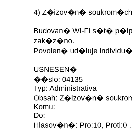
-----
4) Z�izov�n� soukrom�ch 
Budovan� WI-FI s�t� p�ipoje
zak�z�no.
Povolen� ud�luje individu�
USNESEN�
��slo: 04135
Typ: Administrativa
Obsah: Z�izov�n� soukrom
Komu:
Do:
Hlasov�n�: Pro:10, Proti:0 