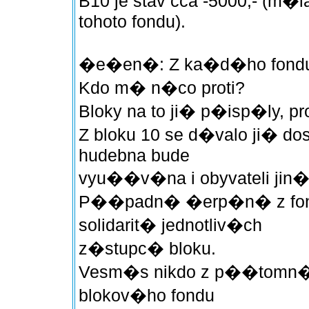
B10 je stav cca -5000,- (m�
tohoto fondu).
�e�en�: Z ka�d�ho fondu 
Kdo m� n�co proti?
Bloky na to ji� p�isp�ly,
Z bloku 10 se d�valo ji� dos
hudebna bude
vyu��v�na i obyvateli jin�
P��padn� �erp�n� z fond
solidarit� jednotliv�ch
z�stupc� bloku.
Vesm�s nikdo z p��tomn�c
blokov�ho fondu