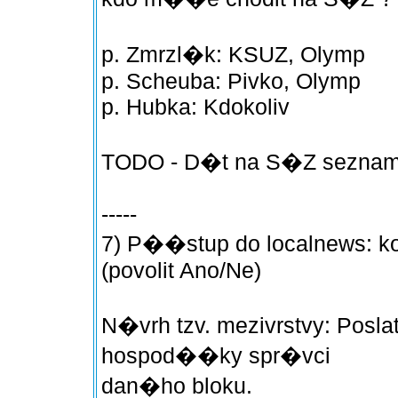
p. Zmrzl�k: KSUZ, Olymp
p. Scheuba: Pivko, Olymp
p. Hubka: Kdokoliv
TODO - D�t na S�Z sezna
-----
7) P��stup do localnews: ko
(povolit Ano/Ne)
N�vrh tzv. mezivrstvy: Posl
hospod��ky spr�vci
dan�ho bloku.