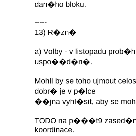
dan�ho bloku.
-----
13) R�zn�
a) Volby - v listopadu prob�
uspo��d�n�.
Mohli by se toho ujmout cel
dobr� je v p�lce
��jna vyhl�sit, aby se mohl
TODO na p���t9 zased�n� 
koordinace.