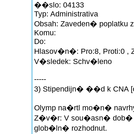
��slo: 04133
Typ: Administrativa
Obsah: Zaveden� poplatku 
Komu:
Do:
Hlasov�n�: Pro:8, Proti:0 , 
V�sledek: Schv�leno
-----
3) Stipendijn� ��d k CNA [
Olymp na�rtl mo�n� navrhy
Z�v�r: V sou�asn� dob� 
glob�ln� rozhodnut.