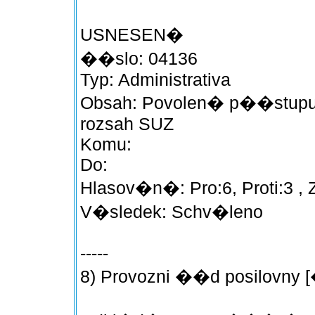
USNESEN�
��slo: 04136
Typ: Administrativa
Obsah: Povolen� p��stupu p
rozsah SUZ
Komu:
Do:
Hlasov�n�: Pro:6, Proti:3 , 
V�sledek: Schv�leno
-----
8) Provozni ��d posilovny [