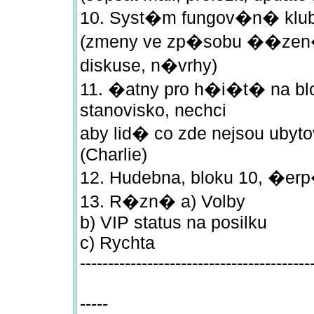
10. Syst�m fungov�n� klubu
(zmeny ve zp�sobu ��zen�
diskuse, n�vrhy)
11. �atny pro h�i�t� na blo
stanovisko, nechci
aby lid� co zde nejsou ubyt
(Charlie)
12. Hudebna, bloku 10, �e
13. R�zn� a) Volby
b) VIP status na posilku
c) Rychta
-----------------------------------------
-----