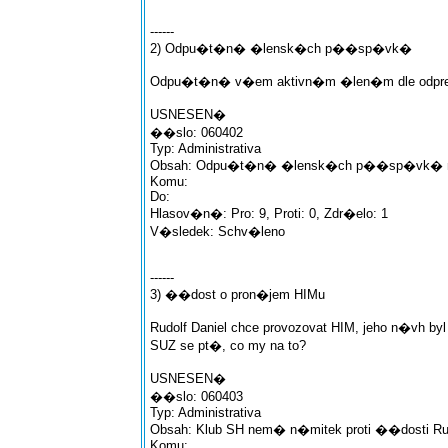
------
2) Odpu�t�n� �lensk�ch p��sp�vk�
Odpu�t�n� v�em aktivn�m �len�m dle odpre
USNESEN�
��slo: 060402
Typ: Administrativa
Obsah: Odpu�t�n� �lensk�ch p��sp�vk� na 
Komu:
Do:
Hlasov�n�: Pro: 9, Proti: 0, Zdr�elo: 1
V�sledek: Schv�leno
------
3) ��dost o pron�jem HIMu
Rudolf Daniel chce provozovat HIM, jeho n�vh byl 
SUZ se pt�, co my na to?
USNESEN�
��slo: 060403
Typ: Administrativa
Obsah: Klub SH nem� n�mitek proti ��dosti Rud
Komu: