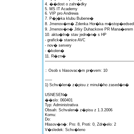
4. ��dost o zahr�dky
5. MS IT Academy
6. VIP pro Andrewa
7. P�j�ka klubu Bubene�
8. Jmenov�m� Zdenka Hor�ka m�stop�edsedo
9. Jmenov�n� Jitky Duhackove PR Mana�erem 
10. aktu�ln� stav jedn�n� s HP
- grafick� stanice AVC
- nov� servery
- �kolen�
11. R�zn�
--------------------------------------------------------------------------
:: Osob s hlasovac�m pr�vem: 10
------
1) Schv�len� z�pisu z minul�ho zased�n�
USNESEN�
��slo: 060401
Typ: Administrativa
Obsah: Schvalen� z�pisu z 1.3.2006
Komu:
Do:
Hlasov�n�: Pro: 8, Proti: 0, Zdr�elo: 2
V�sledek: Schv�leno