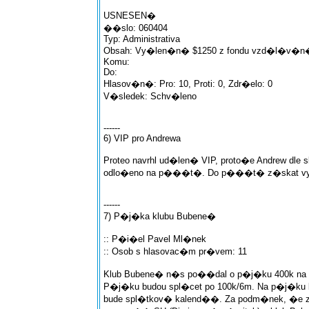
USNESEN�
��slo: 060404
Typ: Administrativa
Obsah: Vy�len�n� $1250 z fondu vzd�l�v�n�
Komu:
Do:
Hlasov�n�: Pro: 10, Proti: 0, Zdr�elo: 0
V�sledek: Schv�leno
------
6) VIP pro Andrewa
Proteo navrhl ud�len� VIP, proto�e Andrew dle s
odlo�eno na p���t�. Do p���t� z�skat vy
------
7) P�j�ka klubu Bubene�
:: P�i�el Pavel Ml�nek
:: Osob s hlasovac�m pr�vem: 11
Klub Bubene� n�s po��dal o p�j�ku 400k na o
P�j�ku budou spl�cet po 100k/6m. Na p�j�ku 
bude spl�tkov� kalend��. Za podm�nek, �e 