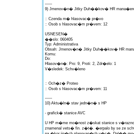
------
9) Jmenov�n� Jitky Duh��kov� HR mana�ere
:: Czenda m� hlasovac� pr�vo
:: Osob s hlasovac�m pr�vem: 12
USNESEN�
��slo: 060405
Typ: Administrativa
Obsah: Jmenov�n� Jitky Duh��kov� HR mana
Komu:
Do:
Hlasov�n�: Pro: 9, Proti: 2, Zdr�elo: 1
V�sledek: Schv�leno
:: Och�z� Proteo
:: Osob s hlasovac�m pr�vem: 11
------
10) Aktu�ln� stav jedn�n� s HP
- grafick� stanice AVC
U HP m�me mo�nost z�skat stanice s v�raznou 
znamenal vets� fin. z�t�. �erpalo by se ze sc
na �kor jin�ch planovan�ch v�c�. Dal�� mo