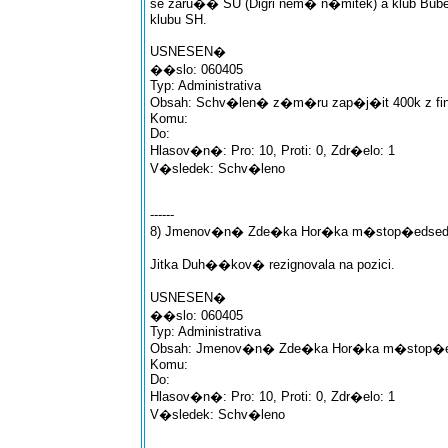
se zaru�� SU (Digri nem� n�mitek) a klub Buben
klubu SH.
USNESEN�
��slo: 060405
Typ: Administrativa
Obsah: Schv�len� z�m�ru zap�j�it 400k z fin
Komu:
Do:
Hlasov�n�: Pro: 10, Proti: 0, Zdr�elo: 1
V�sledek: Schv�leno
------
8) Jmenov�n� Zde�ka Hor�ka m�stop�edsedo
Jitka Duh��kov� rezignovala na pozici.
USNESEN�
��slo: 060405
Typ: Administrativa
Obsah: Jmenov�n� Zde�ka Hor�ka m�stop�ed
Komu:
Do:
Hlasov�n�: Pro: 10, Proti: 0, Zdr�elo: 1
V�sledek: Schv�leno