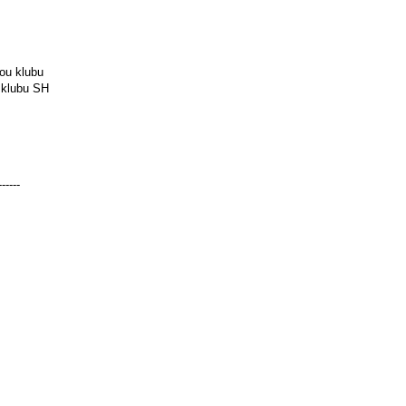
u klubu
klubu SH
------