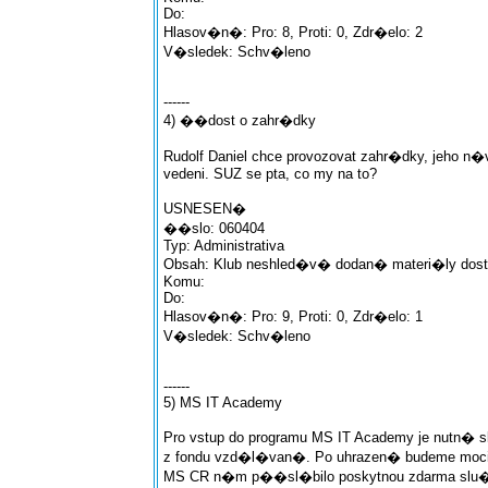
Do:
Hlasov�n�: Pro: 8, Proti: 0, Zdr�elo: 2
V�sledek: Schv�leno
------
4) ��dost o zahr�dky
Rudolf Daniel chce provozovat zahr�dky, jeho n�v
vedeni. SUZ se pta, co my na to?
USNESEN�
��slo: 060404
Typ: Administrativa
Obsah: Klub neshled�v� dodan� materi�ly dosta
Komu:
Do:
Hlasov�n�: Pro: 9, Proti: 0, Zdr�elo: 1
V�sledek: Schv�leno
------
5) MS IT Academy
Pro vstup do programu MS IT Academy je nutn� sl
z fondu vzd�l�van�. Po uhrazen� budeme moc
MS CR n�m p��sl�bilo poskytnou zdarma slu�