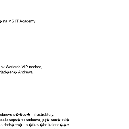
 na MS IT Academy
lov Warlorda VIP nechce,
jad�en� Andrewa.
bnovu s��ov� infrastruktury.
bude seps�na smlouva, jej� sou�ast�
za dodr�en� spl�tkov�ho kalend��e