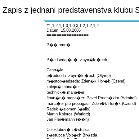
Zapis z jednani predstavenstva klubu S
#1,1,2,1,1,0,1,0,3,1,2,1,2,1,2
Datum: 15.03.2006
=================
P��tomn�:
---------
P�edsedaj�c�: Zbyn�k �ech
Centr�la:
p�edseda: Zbyn�k �ech (Olymp)
m�stop�edseda: Zden�k Hor�k (Czend)
kolejn� mana�er:
technick� mana�er:
finan�n� mana�er: Pavel Proch�zka (Admiral)
mana�er pro propagaci: Zden�k Hor�k (Czend)
Radek �alomon (�alis)
Martin Koloros (Warlord)
Jan Flei�mann (��n)
Celoklubov� z�stupci:
z�stupce Vojt�ch Br�zda