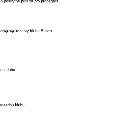
 poskytne prostor pro propagaci
an�n� rezervy klubu Buben.
u klubu
sedou klubu