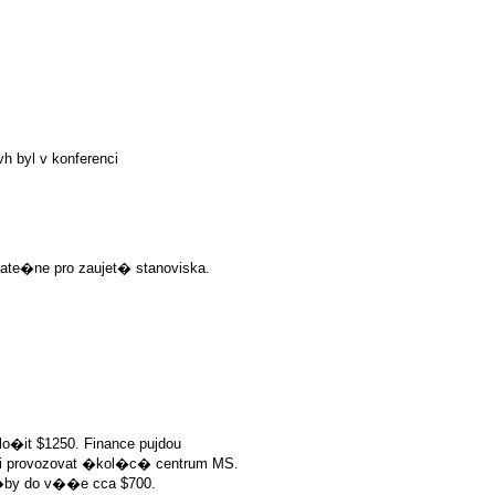
h byl v konferenci
te�ne pro zaujet� stanoviska.
o�it $1250. Finance pujdou
i provozovat �kol�c� centrum MS.
by do v��e cca $700.