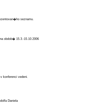
zentovan�ho seznamu.
obdob� 15.3.-15.10.2006
v konferenci vedeni.
olfa Daniela