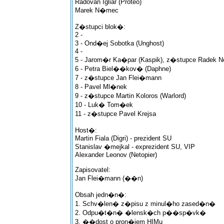
Radovan Igliar (Proteo)
Marek N�mec
Z�stupci blok�:
2 -
3 - Ond�ej Sobotka (Unghost)
4 -
5 - Jarom�r Ka�par (Kaspik), z�stupce Radek 
6 - Petra Biel��kov� (Daphne)
7 - z�stupce Jan Flei�mann
8 - Pavel Ml�nek
9 - z�stupce Martin Koloros (Warlord)
10 - Luk� Tom�ek
11 - z�stupce Pavel Krejsa
Host�:
Martin Fiala (Digri) - prezident SU
Stanislav �mejkal - exprezident SU, VIP
Alexander Leonov (Netopier)
Zapisovatel:
Jan Flei�mann (��n)
Obsah jedn�n�:
1. Schv�len� z�pisu z minul�ho zased�n�
2. Odpu�t�n� �lensk�ch p��sp�vk�
3. ��dost o pron�jem HIMu