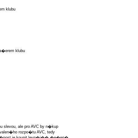
m klubu
�erem klubu
slevou, ale pro AVC by n�kup
hvalen�ho rozpo�tu AVC, tedy
�nost je koupit levn�j�� �e�en�