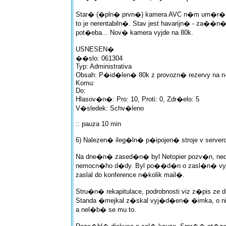
Star� (�pln� prvn�) kamera AVC n�m um�r�, o
to je nerentabiln�. Stav jest havarijn� - za��
pot�eba... Nov� kamera vyjde na 80k.
USNESEN�
��slo: 061304
Typ: Administrativa
Obsah: P�id�len� 80k z provozn� rezervy na 
Komu:
Do:
Hlasov�n�: Pro: 10, Proti: 0, Zdr�elo: 5
V�sledek: Schv�leno
:: pauza 10 min
6) Nalezen� ileg�ln� p�ipojen� stroje v serve
Na dne�n� zased�n� byl Netopier pozv�n, ned
nemocn�ho d�dy. Byl po��d�n o zasl�n� vy
zaslal do konference n�kolik mail�.
Stru�n� rekapitulace, podrobnosti viz z�pis ze d
Standa �mejkal z�skal vyj�d�en� �imka, o 
a nel�b� se mu to.