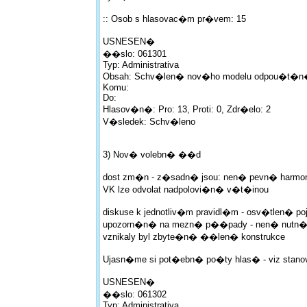
:: Osob s hlasovac�m pr�vem: 15
USNESEN�
��slo: 061301
Typ: Administrativa
Obsah: Schv�len� nov�ho modelu odpou�t
Komu:
Do:
Hlasov�n�: Pro: 13, Proti: 0, Zdr�elo: 2
V�sledek: Schv�leno
3) Nov� volebn� ��d
dost zm�n - z�sadn� jsou: nen� pevn� harmonog
VK lze odvolat nadpolovi�n� v�t�inou
diskuse k jednotliv�m pravidl�m - osv�tlen� p
upozorn�n� na mezn� p��pady - nen� nutn�
vznikaly byl zbyte�n� ��len� konstrukce
Ujasn�me si pot�ebn� po�ty hlas� - viz stano
USNESEN�
��slo: 061302
Typ: Administrativa