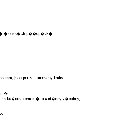
�n� �lensk�ch p��sp�vk�
ram, jsou pouze stanoveny limity
ojm�
 za ka�dou cenu m�t o�et�eny v�echny,
vy