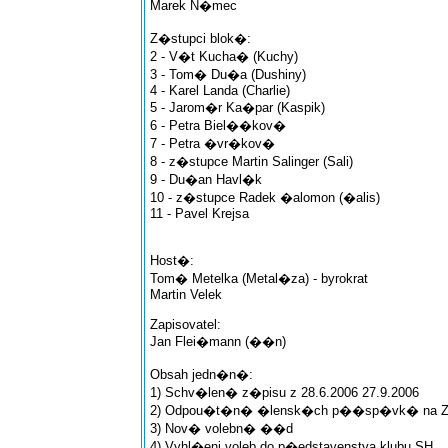
Marek N�mec
Z�stupci blok�:
2 - V�t Kucha� (Kuchy)
3 - Tom� Du�a (Dushiny)
4 - Karel Landa (Charlie)
5 - Jarom�r Ka�par (Kaspik)
6 - Petra Biel��kov�
7 - Petra �vr�kov�
8 - z�stupce Martin Salinger (Sali)
9 - Du�an Havl�k
10 - z�stupce Radek �alomon (�alis)
11 - Pavel Krejsa
Host�:
Tom� Metelka (Metal�za) - byrokrat
Martin Velek
Zapisovatel:
Jan Flei�mann (��n)
Obsah jedn�n�:
1) Schv�len� z�pisu z 28.6.2006 27.9.2006
2) Odpou�t�n� �lensk�ch p��sp�vk� na Z
3) Nov� volebn� ��d
4) Vyhl�eni voleb do p�edstavenstva klubu SH