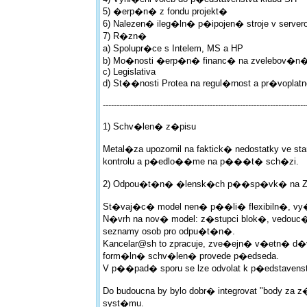
5) �erp�n� z fondu projekt�
6) Nalezen� ileg�ln� p�ipojen� stroje v serve
7) R�zn�
a) Spolupr�ce s Intelem, MS a HP
b) Mo�nosti �erp�n� financ� na zvelebov�n�
c) Legislativa
d) St��nosti Protea na regul�rnost a pr�voplat
--------------------------------------------------------------------------
1) Schv�len� z�pisu
Metal�za upozornil na faktick� nedostatky ve 
kontrolu a p�edlo��me na p���t� sch�zi.
2) Odpou�t�n� �lensk�ch p��sp�vk� na Z
St�vaj�c� model nen� p��li� flexibiln�, vy
N�vrh na nov� model: z�stupci blok�, vedouc
seznamy osob pro odpu�t�n�.
Kancelar@sh to zpracuje, zve�ejn� v�etn� d�v
form�ln� schv�len� provede p�edseda.
V p��pad� sporu se lze odvolat k p�edstavens
Do budoucna by bylo dobr� integrovat "body za 
syst�mu.