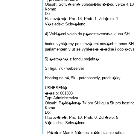
Obsah: Schv�len� volebn�ho ��du verze 4.10
Komu:
Do:
Hlasov�n�: Pro: 13, Proti: 1, Zdr�elo: 1
V�sledek: Schv�leno
4) Vyhl�eni voleb do p�edstavenstva klubu SH
budou vyhl�eny po schv�leni nov�ch stanov SH,
parlamentem v ut se vyhl�s� ��dne i dopl�ov
5) �erp�n� z fondu projekt�
SHliga, 7k - webserver
Hosting na b4, 5k - patchpanely, prodlu�ky
USNESEN�
��slo: 061303
Typ: Administrativa
Obsah: P�id�len� 7k pro SHligu a 5k pro hostin
Komu:
Do:
Hlasov�n�: Pro: 10, Proti: 0, Zdr�elo: 5
V�sledek: Schv�leno
: P�i�el Marek N�mec, d�le hlasuje ratka