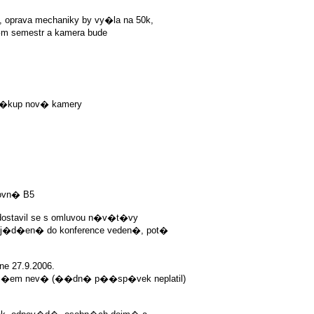
prava mechaniky by vy�la na 50k,
n�m semestr a kamera bude
n�kup nov� kamery
rovn� B5
ostavil se s omluvou n�v�t�vy
j�d�en� do konference veden�, pot�
ne 27.9.2006.
ni�em nev� (��dn� p��sp�vek neplatil)