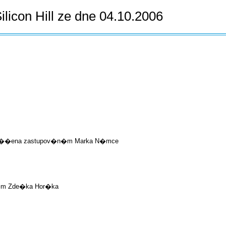
ilicon Hill ze dne 04.10.2006
 pov��ena zastupov�n�m Marka N�mce
�m Zde�ka Hor�ka