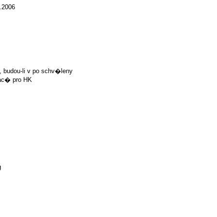
.2006
 budou-li v po schv�leny
ac� pro HK
g