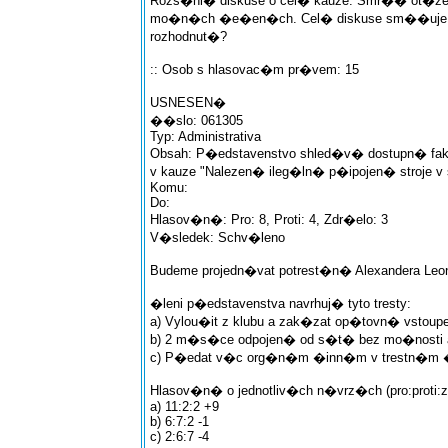
Rozs�hl� diskuse o cel� kauze. Smr�� ot�z
mo�n�ch �e�en�ch. Cel� diskuse sm��uje k 
rozhodnut�?
:: Osob s hlasovac�m pr�vem: 15
USNESEN�
��slo: 061305
Typ: Administrativa
Obsah: P�edstavenstvo shled�v� dostupn� fak
v kauze "Nalezen� ileg�ln� p�ipojen� stroje v
Komu:
Do:
Hlasov�n�: Pro: 8, Proti: 4, Zdr�elo: 3
V�sledek: Schv�leno
Budeme projedn�vat potrest�n� Alexandera Leo
�leni p�edstavenstva navrhuj� tyto tresty:
a) Vylou�it z klubu a zak�zat op�tovn� vstoup
b) 2 m�s�ce odpojen� od s�t� bez mo�nosti a
c) P�edat v�c org�n�m �inn�m v trestn�m
Hlasov�n� o jednotliv�ch n�vrz�ch (pro:proti:z
a) 11:2:2 +9
b) 6:7:2 -1
c) 2:6:7 -4