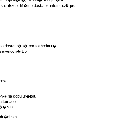
ek, odpov�d�, osobn�ch dojm� a
ot�zce: M�me dostatek informac� pro
ta dostate�n� pro rozhodnut�
 serverovn� B5"
nova.
en� na dobu ur�itou
lternace
 ��zeni
dr�el se)