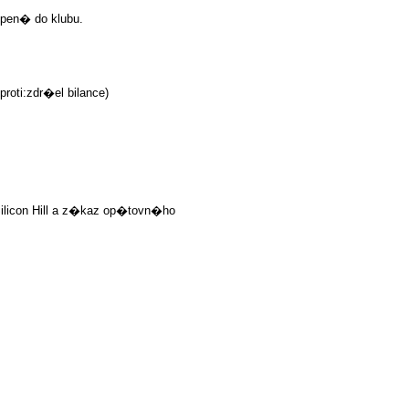
pen� do klubu.
oti:zdr�el bilance)
ilicon Hill a z�kaz op�tovn�ho