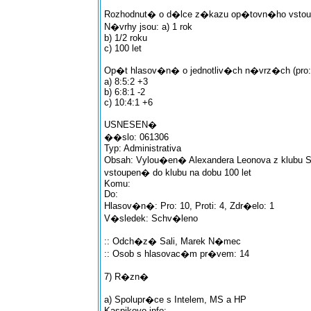
Rozhodnut� o d�lce z�kazu op�tovn�ho vstou
N�vrhy jsou: a) 1 rok
b) 1/2 roku
c) 100 let
Op�t hlasov�n� o jednotliv�ch n�vrz�ch (pro:pr
a) 8:5:2 +3
b) 6:8:1 -2
c) 10:4:1 +6
USNESEN�
��slo: 061306
Typ: Administrativa
Obsah: Vylou�en� Alexandera Leonova z klubu S
vstoupen� do klubu na dobu 100 let
Komu:
Do:
Hlasov�n�: Pro: 10, Proti: 4, Zdr�elo: 1
V�sledek: Schv�leno
:: Odch�z� Sali, Marek N�mec
:: Osob s hlasovac�m pr�vem: 14
7) R�zn�
a) Spolupr�ce s Intelem, MS a HP
Kaspikovo info: