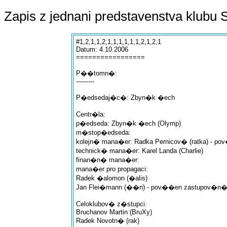
Zapis z jednani predstavenstva klubu S
#1,2,1,1,2,1,1,1,1,1,1,2,1,2,1
Datum: 4.10.2006
=================
P��tomn�:
---------
P�edsedaj�c�: Zbyn�k �ech
Centr�la:
p�edseda: Zbyn�k �ech (Olymp)
m�stop�edseda:
kolejn� mana�er: Radka Pernicov� (ratka) -
technick� mana�er: Karel Landa (Charlie)
finan�n� mana�er:
mana�er pro propagaci:
Radek �alomon (�alis)
Jan Flei�mann (��n) - pov��en zastupov�n
Celoklubov� z�stupci:
Bruchanov Martin (BruXy)
Radek Novotn� (rak)