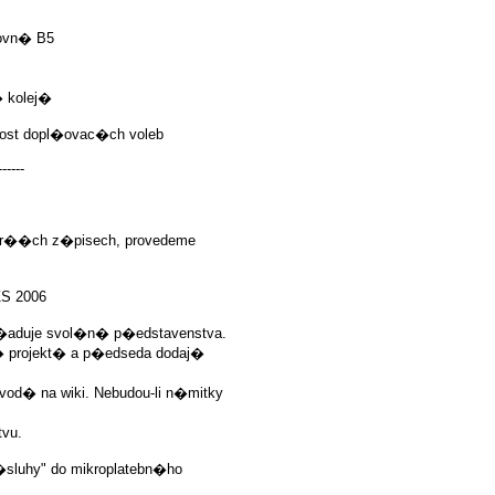
rovn� B5
 kolej�
nost dopl�ovac�ch voleb
------
star��ch z�pisech, provedeme
S 2006
�aduje svol�n� p�edstavenstva.
� projekt� a p�edseda dodaj�
od� na wiki. Nebudou-li n�mitky
tvu.
z�sluhy" do mikroplatebn�ho