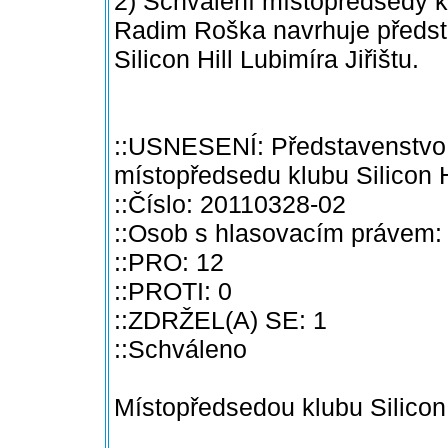
2) Schválení místopředsedy kl
Radim Roška navrhuje předst
Silicon Hill Lubimíra Jiřištu.
::USNESENÍ: Představenstvo 
místopředsedu klubu Silicon H
::Číslo: 20110328-02
::Osob s hlasovacím právem:
::PRO: 12
::PROTI: 0
::ZDRŽEL(A) SE: 1
::Schváleno
Místopředsedou klubu Silicon H