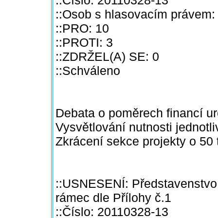
::Osob s hlasovacím právem:
::PRO: 10
::PROTI: 3
::ZDRŽEL(A) SE: 0
::Schváleno
Debata o poměrech financí ur
Vysvětlování nutnosti jednotli
Zkrácení sekce projekty o 50 t
::USNESENÍ: Představenstvo 
rámec dle Přílohy č.1
::Číslo: 20110328-13