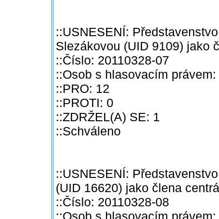
::USNESENÍ: Představenstvo 
Slezákovou (UID 9109) jako č
::Číslo: 20110328-07
::Osob s hlasovacím právem:
::PRO: 12
::PROTI: 0
::ZDRŽEL(A) SE: 1
::Schváleno
::USNESENÍ: Představenstvo 
(UID 16620) jako člena centr
::Číslo: 20110328-08
::Osob s hlasovacím právem: