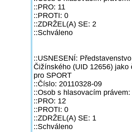
::PRO: 11
::PROTI: 0
::ZDRŽEL(A) SE: 2
::Schváleno
::USNESENÍ: Představenstvo
Čižínského (UID 12656) jako 
pro SPORT
::Číslo: 20110328-09
::Osob s hlasovacím právem:
::PRO: 12
::PROTI: 0
::ZDRŽEL(A) SE: 1
::Schváleno