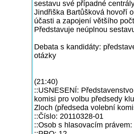
sestavu své případné centrály
Jindřiška Bartůšková hovoří 
účasti a zapojení většího poč
Představuje neúplnou sestavu
Debata s kandidáty: představ
otázky
(21:40)
::USNESENÍ: Představenstvo k
komisi pro volbu předsedy klu
Zloch (předseda volební komi
::Číslo: 20110328-01
::Osob s hlasovacím právem:
::PRO: 12