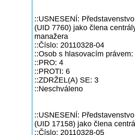
::USNESENÍ: Představenstvo 
(UID 7760) jako člena centrál
manažera
::Číslo: 20110328-04
::Osob s hlasovacím právem:
::PRO: 4
::PROTI: 6
::ZDRŽEL(A) SE: 3
::Neschváleno
::USNESENÍ: Představenstvo 
(UID 17158) jako člena centr
::Číslo: 20110328-05