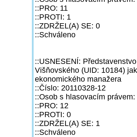
::PRO: 11
::PROTI: 1
::ZDRŽEL(A) SE: 0
::Schváleno
::USNESENÍ: Představenstvo 
Višňovského (UID: 10184) jako
ekonomického manažera
::Číslo: 20110328-12
::Osob s hlasovacím právem:
::PRO: 12
::PROTI: 0
::ZDRŽEL(A) SE: 1
::Schváleno