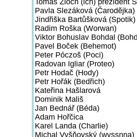
Tomáš Zloch (ich) prezident 
Pavla Slezáková (Čarodějka)
Jindřiška Bartůšková (Spotik)
Radim Roška (Worwan)
Viktor Bohuslav Bohdal (Bohd
Pavel Boček (Behemot)
Peter Póczoš (Poci)
Radovan Igliar (Proteo)
Petr Hodač (Hody)
Petr Hořák (Bedřich)
Kateřina Hašlarová
Dominik Mališ
Jan Bednář (Béda)
Adam Hořčica
Karel Landa (Charlie)
Michal Vyšňovský (wyssnna)