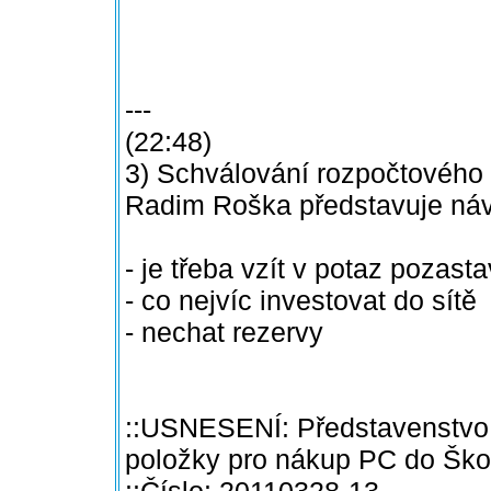
---
(22:48)
3) Schválování rozpočtového
Radim Roška představuje návr
- je třeba vzít v potaz pozast
- co nejvíc investovat do sítě
- nechat rezervy
::USNESENÍ: Představenstvo 
položky pro nákup PC do Škol
::Číslo: 20110328-13