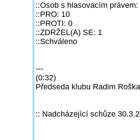
::Osob s hlasovacím právem:
::PRO: 10
::PROTI: 0
::ZDRŽEL(A) SE: 1
::Schváleno
---
(0:32)
Předseda klubu Radim Roška 
:: Nadcházející schůze 30.3.