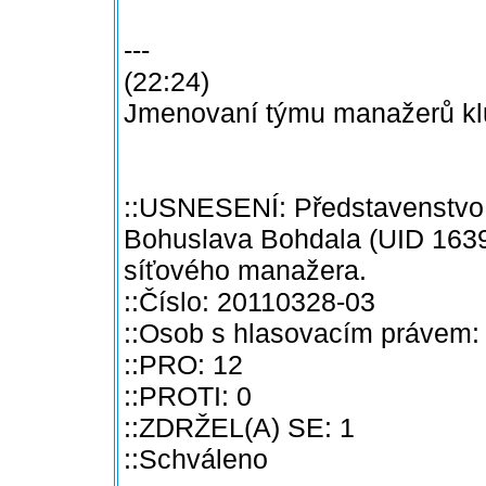
---
(22:24)
Jmenovaní týmu manažerů klub
::USNESENÍ: Představenstvo 
Bohuslava Bohdala (UID 16396
síťového manažera.
::Číslo: 20110328-03
::Osob s hlasovacím právem:
::PRO: 12
::PROTI: 0
::ZDRŽEL(A) SE: 1
::Schváleno