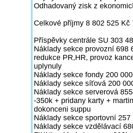
Odhadovaný zisk z ekonomick
Celkové příjmy 8 802 525 Kč
Příspěvky centrále SU 303 4
Náklady sekce provozní 698 
redukce PR,HR, provoz kancel
uplynuly
Náklady sekce fondy 200 000
Náklady sekce síťová 200 000
Náklady sekce serverová 855
-350k + pridany karty + mart
dokonceni suppu
Náklady sekce sportovní 257
Náklady sekce vzdělávací 68