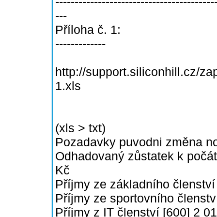
-----------------------------------------
---
Příloha č. 1:
-------------
http://support.siliconhill.cz/
1.xls
(xls > txt)
Pozadavky puvodni změna nov
Odhadovaný zůstatek k počát
Kč
Příjmy ze základního členství
Příjmy ze sportovního členstv
Příjmy z IT členství [600] 2 