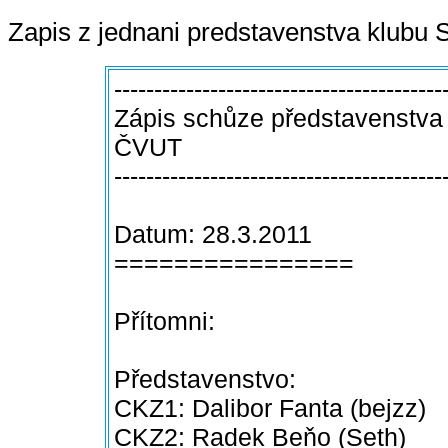
Zapis z jednani predstavenstva klubu S
-----------------------------------------
Zápis schůze představenstva k
ČVUT
-----------------------------------------
Datum: 28.3.2011
================
Přítomni:
Představenstvo:
CKZ1: Dalibor Fanta (bejzz)
CKZ2: Radek Beňo (Seth)