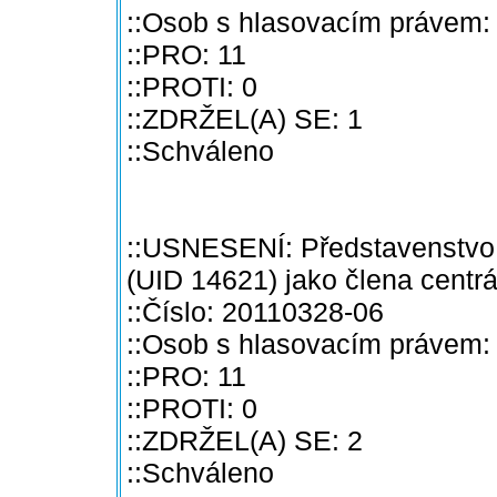
::Osob s hlasovacím právem:
::PRO: 11
::PROTI: 0
::ZDRŽEL(A) SE: 1
::Schváleno
::USNESENÍ: Představenstvo 
(UID 14621) jako člena centr
::Číslo: 20110328-06
::Osob s hlasovacím právem:
::PRO: 11
::PROTI: 0
::ZDRŽEL(A) SE: 2
::Schváleno