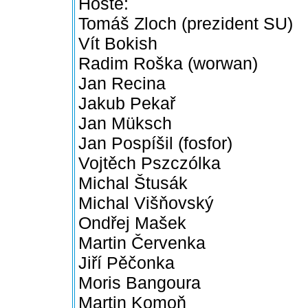
Hosté:
Tomáš Zloch (prezident SU)
Vít Bokish
Radim Roška (worwan)
Jan Recina
Jakub Pekař
Jan Müksch
Jan Pospíšil (fosfor)
Vojtěch Pszczólka
Michal Štusák
Michal Višňovský
Ondřej Mašek
Martin Červenka
Jiří Pěčonka
Moris Bangoura
Martin Komoň