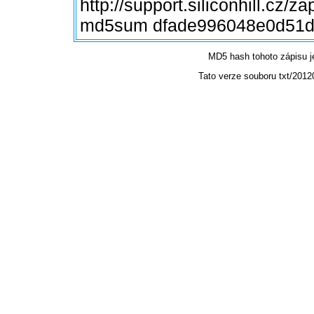
http://support.siliconhill.cz/z
md5sum dfade996048e0d51d
MD5 hash tohoto zápisu 
Tato verze souboru txt/2012