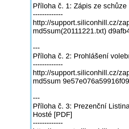
Příloha č. 1: Zápis ze schůze 
-------------
http://support.siliconhill.cz/
md5sum(20111221.txt) d9af
---
Příloha č. 2: Prohlášení vole
-------------
http://support.siliconhill.cz/z
md5sum 9e57e076a59916f09
---
Příloha č. 3: Prezenční Listi
Hosté [PDF]
-------------