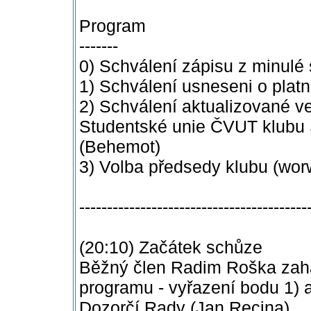
Program
-------
0) Schválení zápisu z minulé 
1) Schválení usneseni o platn
2) Schválení aktualizované v
Studentské unie ČVUT klubu Si
(Behemot)
3) Volba předsedy klubu (wor
-----------------------------------------
(20:10) Začátek schůze
Běžný člen Radim Roška zaha
programu - vyřazení bodu 1) a
Dozorčí Rady (Jan Recina)