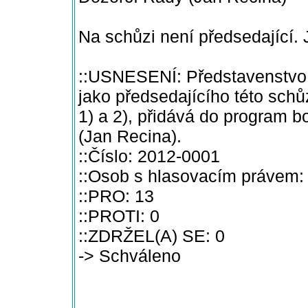
Na schůzi není předsedající.
::USNESENÍ: Představenstvo k
jako předsedajícího této sch
1) a 2), přidává do program b
(Jan Recina).
::Číslo: 2012-0001
::Osob s hlasovacím právem:
::PRO: 13
::PROTI: 0
::ZDRŽEL(A) SE: 0
-> Schváleno