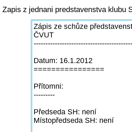
Zapis z jednani predstavenstva klubu S
Zápis ze schůze představenstv
ČVUT
-----------------------------------------
Datum: 16.1.2012
================
Přítomni:
---------
Předseda SH: není
Místopředseda SH: není