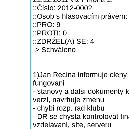
::Číslo: 2012-0002
::Osob s hlasovacím právem:
::PRO: 9
::PROTI: 0
::ZDRŽEL(A) SE: 4
-> Schváleno
1)Jan Recina informuje cleny 
fungovani
- stanovy a dalsi dokumenty k
verzi, navrhuje zmenu
- chybi rozp. rad klubu
- DR se chysta kontrolovat fin
vzdelavani, site, serveru