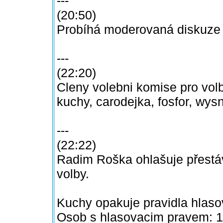
---
(20:50)
Probíhá moderovaná diskuze 
---
(22:20)
Cleny volebni komise pro volb
kuchy, carodejka, fosfor, wy
---
(22:22)
Radim Roška ohlašuje přestáv
volby.
Kuchy opakuje pravidla hlaso
Osob s hlasovacim pravem: 