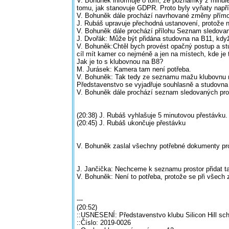
V. Bohuněk informuje o tom, že poznámky z minulé
tomu, jak stanovuje GDPR. Proto byly vyňaty napřík
V. Bohuněk dále prochází navrhované změny přímo v
J. Rubáš upravuje přechodná ustanovení, protože n
V. Bohuněk dále prochází přílohu Seznam sledovaný
J. Dvořák: Může být přidána studovna na B11, kd
V. Bohuněk:Chtěl bych provést opačný postup a st
cíl mít kamer co nejméně a jen na místech, kde je 
Jak je to s klubovnou na B8?
M. Jurásek: Kamera tam není potřeba.
V. Bohuněk: Tak tedy ze seznamu mažu klubovnu n
Představenstvo se vyjadřuje souhlasně a studovna
V. Bohuněk dále prochází seznam sledovaných prost
(20:38) J. Rubáš vyhlašuje 5 minutovou přestávku.
(20:45) J. Rubáš ukončuje přestávku
V. Bohuněk zaslal všechny potřebné dokumenty pr
J. Jančička: Nechceme k seznamu prostor přidat t
V. Bohuněk: Není to potřeba, protože se při všech
---
(20:52)
::USNESENÍ: Představenstvo klubu Silicon Hill sch
::Číslo: 2019-0026