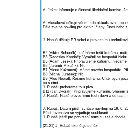
A. Ježek informuje o činnosti likvidační komise. Je
A. Vlasáková děkuje všem, kdo aktualizovali tabulk
Dále zve na bowling pro aktivní členy. Dnes nebo zí
J. Hanuš děkuje PR sekci a provoznímu technikovi
B2 (Viktor Bohuněk): začínáme řešit kufrárnu, máte 
B3 (Radoslav Kondáč): Vyměnil se hospodář bloku.
B5 (Adam Ježek): Připravujeme kufrárnu, hledáme 
B6 (Jaromír Mikušík): Nic
B7 (Alena Kužmová): Máme nového hospodáře. Připr
B8 (Michal Jurásek): Nic
B9 (Aleš Neoral): Řešíme kufrárnu. Chtěl bych pozv
co s nimi.
J. Rubáš: probereme to u piva.
B11 (Jan Dvořák): Připravujeme kufrárnu. Sháním s
J. Rubáš: Napiš provoznímu technikovi a do bastlír
J. Rubáš: Datum příští schůze navrhuji na 19. 6. 2
Představenstvo se vyjadřuje souhlasně.
J. Rubáš ještě pro potvrzení termínu zašle doodle,
(21:21) J. Rubáš ukončuje schůzi