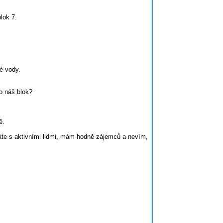
lok 7.
é vody.
ro náš blok?
ě.
ěláte s aktivními lidmi, mám hodně zájemců a nevím,