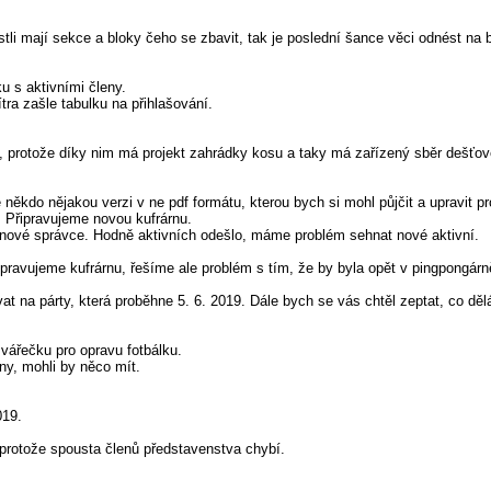
stli mají sekce a bloky čeho se zbavit, tak je poslední šance věci odnést na b
u s aktivními členy.
tra zašle tabulku na přihlašování.
, protože díky nim má projekt zahrádky kosu a taky má zařízený sběr dešťov
někdo nějakou verzi v ne pdf formátu, kterou bych si mohl půjčit a upravit p
 Připravujeme novou kufrárnu.
nové správce. Hodně aktivních odešlo, máme problém sehnat nové aktivní.
avujeme kufrárnu, řešíme ale problém s tím, že by byla opět v pingpongárn
at na párty, která proběhne 5. 6. 2019. Dále bych se vás chtěl zeptat, co d
vářečku pro opravu fotbálku.
ny, mohli by něco mít.
019.
 protože spousta členů představenstva chybí.