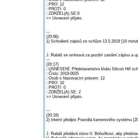
::PRO: 12
::PROTI: 0
::ZDRŽEL(A) SE:0
>> Usnesení přijato.
---
(20:06)
1) Schválení zápisů ze schůze 13.5.2019 [10 minut
J. Rubáš se omlouvá za pozdní zaslání zápisu a u
---
(20:17)
::USNESENÍ: Představenstvo klubu Silicon Hill sch
::Číslo: 2019-0025
::Osob s hlasovacím právem: 12
::PRO: 10
::PROTI: 0
::ZDRŽEL(A) SE: 2
>> Usnesení přijato.
---
(20:18)
2) Interní předpis Pravidla kamerového systému [2
J. Rubáš předává slovo V. Bohuňkovi, aby představ