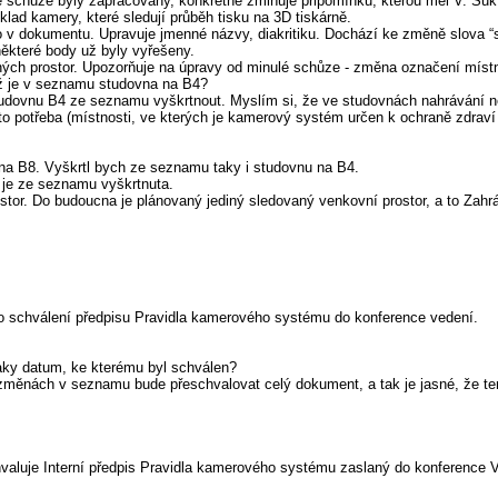
 schůze byly zapracovány, konkrétně zmiňuje připomínku, kterou měl V. Suk
lad kamery, které sledují průběh tisku na 3D tiskárně.
 dokumentu. Upravuje jmenné názvy, diakritiku. Dochází ke změně slova “se
ěkteré body už byly vyřešeny.
ch prostor. Upozorňuje na úpravy od minulé schůze - změna označení místno
yž je v seznamu studovna na B4?
udovnu B4 ze seznamu vyškrtnout. Myslím si, že ve studovnách nahrávání ne
to potřeba (místnosti, ve kterých je kamerový systém určen k ochraně zdraví
a B8. Vyškrtl bych ze seznamu taky i studovnu na B4.
 je ze seznamu vyškrtnuta.
or. Do budoucna je plánovaný jediný sledovaný venkovní prostor, a to Zahr
o schválení předpisu Pravidla kamerového systému do konference vedení.
aky datum, ke kterému byl schválen?
 změnách v seznamu bude přeschvalovat celý dokument, a tak je jasné, že te
valuje Interní předpis Pravidla kamerového systému zaslaný do konference V