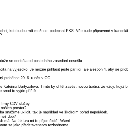
šichni, kdo budou mít možnost podepsat PKS. Vše bude připravené v kancelář
IP
otože se centrála od posledního zasedání nesešla.
ta na výjezdko. Je možné přihlásit ještě pár lidí, ale alespoň 4, aby se přiob
rý proběhne 20. 6. u nás v GC.
 Kateřina Bartyzalová. Tímto by chtěl zavést novou tradici, že vždy, když 
e snad to vyjde příště.
d firmy CDV služby.
 našich prostor?
ba snažíme uklidit, tak je například ve školícím pořád nepořádek.
e než dpp?
b má. Na fakturu mi to přijde čistší řešení.
 potom se jako představenstvo rozhodneme.