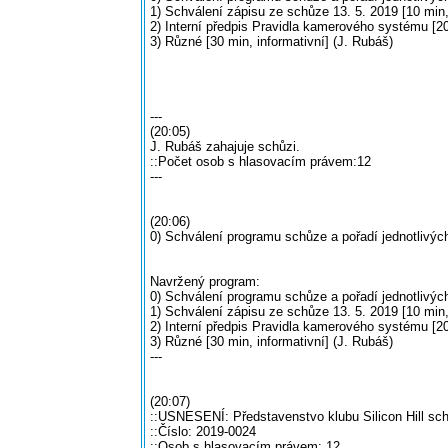
1) Schválení zápisu ze schůze 13. 5. 2019 [10 min,
2) Interní předpis Pravidla kamerového systému [2
3) Různé [30 min, informativní] (J. Rubáš)
---
(20:05)
J. Rubáš zahajuje schůzi.
::Počet osob s hlasovacím právem:12
---
(20:06)
0) Schválení programu schůze a pořadí jednotlivýc
Navržený program:
0) Schválení programu schůze a pořadí jednotlivých
1) Schválení zápisu ze schůze 13. 5. 2019 [10 min,
2) Interní předpis Pravidla kamerového systému [2
3) Různé [30 min, informativní] (J. Rubáš)
---
(20:07)
::USNESENÍ: Představenstvo klubu Silicon Hill sc
::Číslo: 2019-0024
::Osob s hlasovacím právem: 12