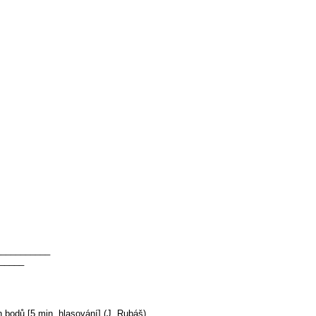
____________
______
 bodů [5 min, hlasování] (J. Rubáš)