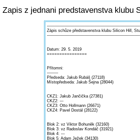
Zapis z jednani predstavenstva klubu S
--------------------------------------------------------------------------
Zápis schůze představenstva klubu Silicon Hill, S
--------------------------------------------------------------------------
Datum: 29. 5. 2019
================
Přítomni:
---------
Předseda: Jakub Rubáš (27118)
Místopředseda: Jakub Šejna (28044)
CKZ1: Jakub Jančička (27381)
CKZ2: ---
CKZ3: Otto Hollmann (26671)
CKZ4: Pavel Dostál (28122)
Blok 2: vz Viktor Bohuněk (32160)
Blok 3: vz Radoslav Kondáč (31921)
Blok 4: ---
Blok 5: Adam Ježek (34130)