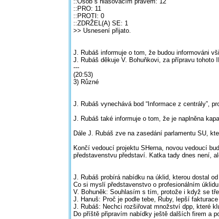
::Osob s hlasovacím právem: 12
::PRO: 11
::PROTI: 0
::ZDRŽEL(A) SE: 1
>> Usnesení přijato.
J. Rubáš informuje o tom, že budou informováni v
J. Rubáš děkuje V. Bohuňkovi, za přípravu tohoto 
---
(20:53)
3) Různé
J. Rubáš vynechává bod “Informace z centrály”, pr
J. Rubáš také informuje o tom, že je naplněna kapaci
Dále J. Rubáš zve na zasedání parlamentu SU, kte
Končí vedoucí projektu SHerna, novou vedoucí bude
představenstvu představí. Katka tady dnes není, al
J. Rubáš probírá nabídku na úklid, kterou dostal o
Co si myslí představenstvo o profesionálním úklidu
V. Bohuněk: Souhlasím s tím, protože i když se tře
J. Hanuš: Proč je podle tebe, Ruby, lepší fakturac
J. Rubáš: Nechci rozšiřovat množství dpp, které klu
Do příště připravím nabídky ještě dalších firem a