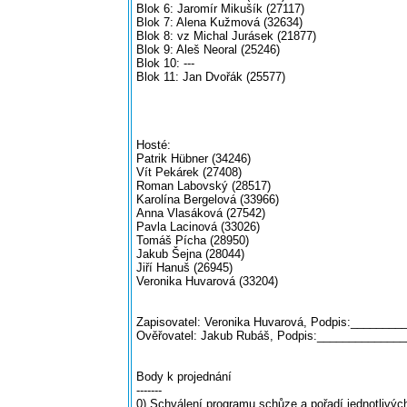
Blok 6: Jaromír Mikušík (27117)
Blok 7: Alena Kužmová (32634)
Blok 8: vz Michal Jurásek (21877)
Blok 9: Aleš Neoral (25246)
Blok 10: ---
Blok 11: Jan Dvořák (25577)
Hosté:
Patrik Hübner (34246)
Vít Pekárek (27408)
Roman Labovský (28517)
Karolína Bergelová (33966)
Anna Vlasáková (27542)
Pavla Lacinová (33026)
Tomáš Pícha (28950)
Jakub Šejna (28044)
Jiří Hanuš (26945)
Veronika Huvarová (33204)
Zapisovatel: Veronika Huvarová, Podpis:_______
Ověřovatel: Jakub Rubáš, Podpis:_____________
Body k projednání
-------
0) Schválení programu schůze a pořadí jednotlivých