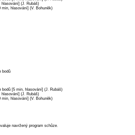
 hlasování] (J. Rubáš)
0 min, hlasování] (V. Bohuněk)
h bodů
 bodů [5 min, hlasování] (J. Rubáš)
 hlasování] (J. Rubáš)
0 min, hlasování] (V. Bohuněk)
hvaluje navržený program schůze.