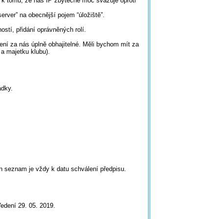
 k tomu, že náš IP zbytečně moc svazuje oproti
rver” na obecnější pojem “úložiště”.
stí, přidání oprávněných rolí.
ní za nás úplně obhajitelné. Měli bychom mít za
 a majetku klubu).
ádky.
n seznam je vždy k datu schválení předpisu.
edení 29. 05. 2019.